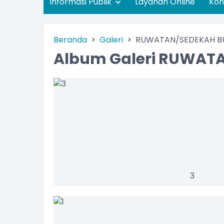
Informasi Publik
Layanan Online
Kon
Beranda
Galeri
RUWATAN/SEDEKAH B
Album Galeri RUWAT
3