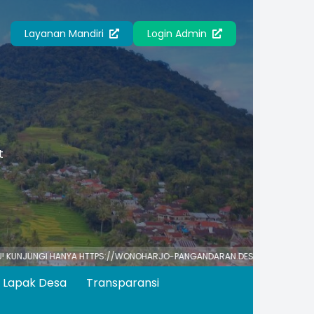
Layanan Mandiri
Login Admin
t
NGI HANYA HTTPS://WONOHARJO-PANGANDARAN.DESA.ID UNTUK INFO RESMI
Lapak Desa
Transparansi