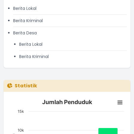
Berita Lokal
Berita Kriminal
Berita Desa
Berita Lokal
Berita Kriminal
Statistik
Jumlah Penduduk
Jumlah Penduduk
Bar chart with 3 bars.
The chart has 1 X axis displaying categories.
15k
The chart has 1 Y axis displaying Jumlah. Data ranges from 5
10k