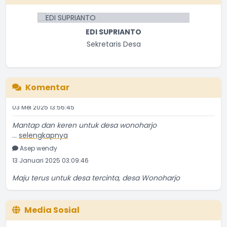
Maju terus untuk desa tercinta, desa Wonoharjo
...
selengkapnya
EDI SUPRIANTO
Haikal
Sekretaris Desa
15 Oktober 2025 11:48:47
mantap
...
selengkapnya
Komentar
ghifari
03 Mei 2025 13:56:45
Mantap dan keren untuk desa wonoharjo
...
selengkapnya
Asep wendy
13 Januari 2025 03:09:46
Maju terus untuk desa tercinta, desa Wonoharjo
...
selengkapnya
Haikal
15 Oktober 2025 11:48:47
Media Sosial
mantap