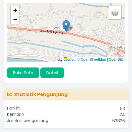
+
−
Leaflet
|
© OpenStreetMap
|
OpenSID
Buka Peta
Detail
Statistik Pengunjung
Hari ini
63
Kemarin
124
Jumlah pengunjung
63826