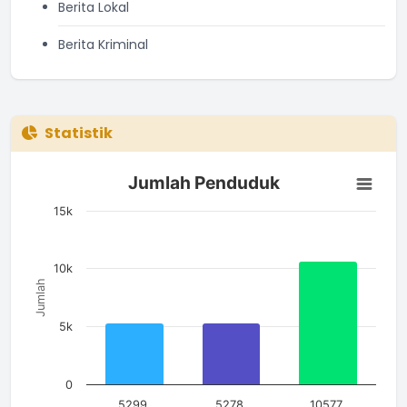
Berita Lokal
Berita Kriminal
Statistik
Jumlah Penduduk
Jumlah Penduduk
Bar chart with 3 bars.
The chart has 1 X axis displaying categories.
15k
The chart has 1 Y axis displaying Jumlah. Data ranges from 5
10k
Jumlah
5k
0
5299
5278
10577