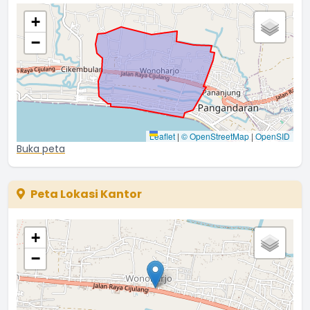
13 Januari 2025 03:09:46
+
−
Leaflet
|
© OpenStreetMap
|
OpenSID
Buka peta
Peta Lokasi Kantor
+
−