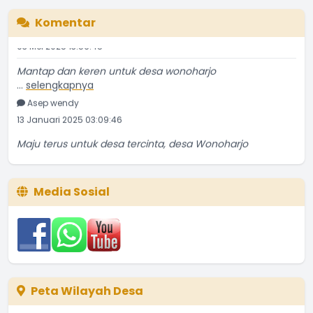
ghifari
Komentar
03 Mei 2025 13:56:45
Mantap dan keren untuk desa wonoharjo
...
selengkapnya
Asep wendy
13 Januari 2025 03:09:46
Maju terus untuk desa tercinta, desa Wonoharjo
...
selengkapnya
Haikal
15 Oktober 2025 11:48:47
Media Sosial
mantap
...
selengkapnya
ghifari
03 Mei 2025 13:56:45
Mantap dan keren untuk desa wonoharjo
Peta Wilayah Desa
...
selengkapnya
Asep wendy