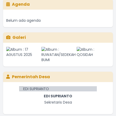
Agenda
Belum ada agenda
Galeri
Pemerintah Desa
Maju terus untuk desa tercinta, desa Wonoharjo
...
selengkapnya
Haikal
EDI SUPRIANTO
15 Oktober 2025 11:48:47
Sekretaris Desa
mantap
...
selengkapnya