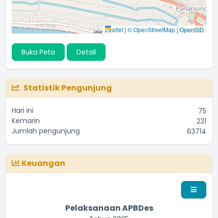
Leaflet
|
© OpenStreetMap
|
OpenSID
Buka Peta
Detail
Statistik Pengunjung
Hari ini
75
Kemarin
231
Jumlah pengunjung
63714
Keuangan
Pelaksanaan APBDes